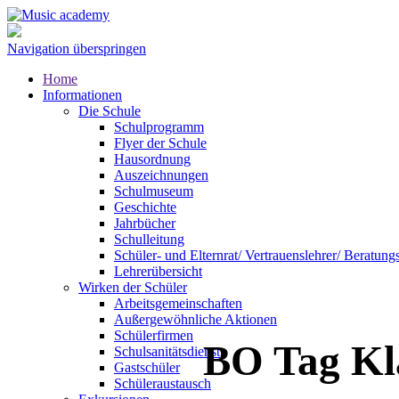
Navigation überspringen
Home
Informationen
Die Schule
Schulprogramm
Flyer der Schule
Hausordnung
Auszeichnungen
Schulmuseum
Geschichte
Jahrbücher
Schulleitung
Schüler- und Elternrat/ Vertrauenslehrer/ Beratung
Lehrerübersicht
Wirken der Schüler
Arbeitsgemeinschaften
Außergewöhnliche Aktionen
Schülerfirmen
BO Tag Kl
Schulsanitätsdienst
Gastschüler
Schüleraustausch