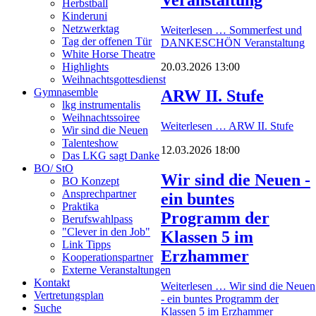
Herbstball
Kinderuni
Netzwerktag
Weiterlesen …
Sommerfest und
Tag der offenen Tür
DANKESCHÖN Veranstaltung
White Horse Theatre
20.03.2026 13:00
Highlights
Weihnachtsgottesdienst
Gymnasemble
ARW II. Stufe
lkg instrumentalis
Weihnachtssoiree
Weiterlesen …
ARW II. Stufe
Wir sind die Neuen
Talenteshow
12.03.2026 18:00
Das LKG sagt Danke
BO/ StO
Wir sind die Neuen -
BO Konzept
Ansprechpartner
ein buntes
Praktika
Programm der
Berufswahlpass
"Clever in den Job"
Klassen 5 im
Link Tipps
Erzhammer
Kooperationspartner
Externe Veranstaltungen
Kontakt
Weiterlesen …
Wir sind die Neuen
Vertretungsplan
- ein buntes Programm der
Suche
Klassen 5 im Erzhammer