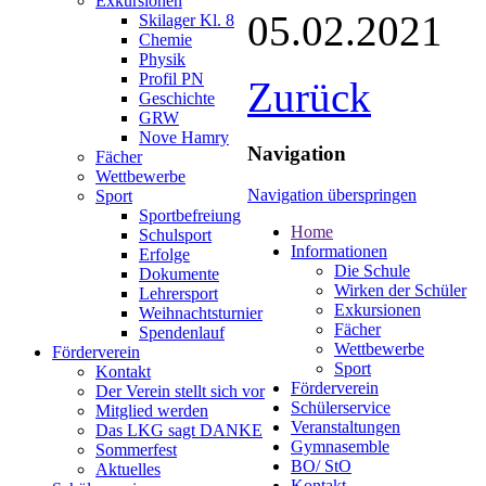
Exkursionen
05.02.2021
Skilager Kl. 8
Chemie
Physik
Profil PN
Zurück
Geschichte
GRW
Nove Hamry
Navigation
Fächer
Wettbewerbe
Navigation überspringen
Sport
Sportbefreiung
Home
Schulsport
Informationen
Erfolge
Die Schule
Dokumente
Wirken der Schüler
Lehrersport
Exkursionen
Weihnachtsturnier
Fächer
Spendenlauf
Wettbewerbe
Förderverein
Sport
Kontakt
Förderverein
Der Verein stellt sich vor
Schülerservice
Mitglied werden
Veranstaltungen
Das LKG sagt DANKE
Gymnasemble
Sommerfest
BO/ StO
Aktuelles
Kontakt