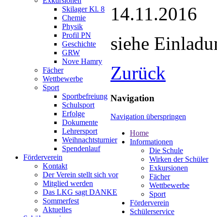
Exkursionen
14.11.2016
Skilager Kl. 8
Chemie
Physik
Profil PN
siehe Einlad
Geschichte
GRW
Nove Hamry
Zurück
Fächer
Wettbewerbe
Sport
Sportbefreiung
Navigation
Schulsport
Erfolge
Navigation überspringen
Dokumente
Lehrersport
Home
Weihnachtsturnier
Informationen
Spendenlauf
Die Schule
Förderverein
Wirken der Schüler
Kontakt
Exkursionen
Der Verein stellt sich vor
Fächer
Mitglied werden
Wettbewerbe
Das LKG sagt DANKE
Sport
Sommerfest
Förderverein
Aktuelles
Schülerservice