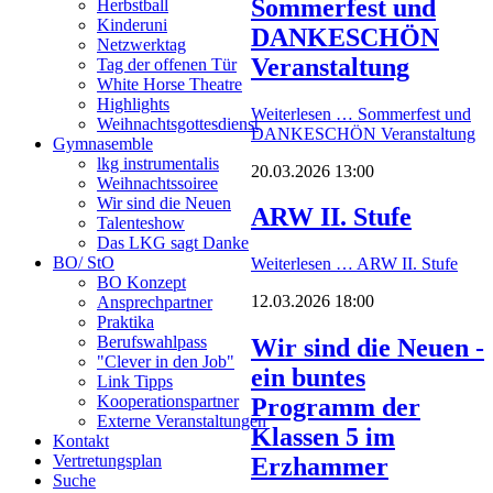
Sommerfest und
Herbstball
Kinderuni
DANKESCHÖN
Netzwerktag
Veranstaltung
Tag der offenen Tür
White Horse Theatre
Highlights
Weiterlesen …
Sommerfest und
Weihnachtsgottesdienst
DANKESCHÖN Veranstaltung
Gymnasemble
lkg instrumentalis
20.03.2026 13:00
Weihnachtssoiree
Wir sind die Neuen
ARW II. Stufe
Talenteshow
Das LKG sagt Danke
BO/ StO
Weiterlesen …
ARW II. Stufe
BO Konzept
12.03.2026 18:00
Ansprechpartner
Praktika
Berufswahlpass
Wir sind die Neuen -
"Clever in den Job"
ein buntes
Link Tipps
Kooperationspartner
Programm der
Externe Veranstaltungen
Klassen 5 im
Kontakt
Vertretungsplan
Erzhammer
Suche