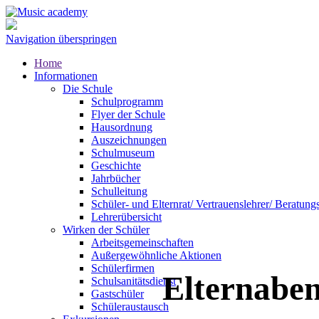
Navigation überspringen
Home
Informationen
Die Schule
Schulprogramm
Flyer der Schule
Hausordnung
Auszeichnungen
Schulmuseum
Geschichte
Jahrbücher
Schulleitung
Schüler- und Elternrat/ Vertrauenslehrer/ Beratung
Lehrerübersicht
Wirken der Schüler
Arbeitsgemeinschaften
Außergewöhnliche Aktionen
Schülerfirmen
Elternaben
Schulsanitätsdienst
Gastschüler
Schüleraustausch