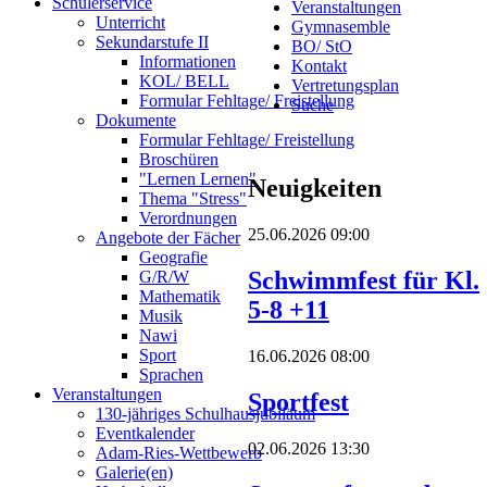
Schülerservice
Veranstaltungen
Unterricht
Gymnasemble
Sekundarstufe II
BO/ StO
Informationen
Kontakt
KOL/ BELL
Vertretungsplan
Formular Fehltage/ Freistellung
Suche
Dokumente
Formular Fehltage/ Freistellung
Broschüren
"Lernen Lernen"
Neuigkeiten
Thema "Stress"
Verordnungen
25.06.2026 09:00
Angebote der Fächer
Geografie
Schwimmfest für Kl.
G/R/W
Mathematik
5-8 +11
Musik
Nawi
Sport
16.06.2026 08:00
Sprachen
Veranstaltungen
Sportfest
130-jähriges Schulhausjubiläum
Eventkalender
02.06.2026 13:30
Adam-Ries-Wettbewerb
Galerie(en)