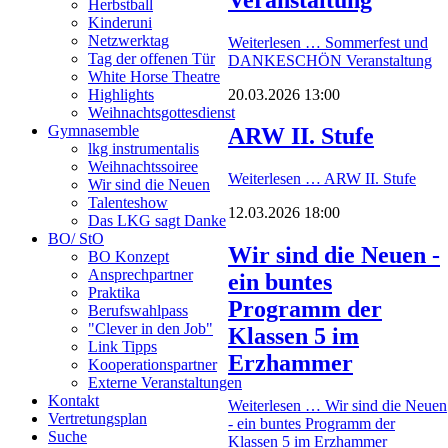
Herbstball
Kinderuni
Netzwerktag
Weiterlesen …
Sommerfest und
Tag der offenen Tür
DANKESCHÖN Veranstaltung
White Horse Theatre
20.03.2026 13:00
Highlights
Weihnachtsgottesdienst
Gymnasemble
ARW II. Stufe
lkg instrumentalis
Weihnachtssoiree
Weiterlesen …
ARW II. Stufe
Wir sind die Neuen
Talenteshow
12.03.2026 18:00
Das LKG sagt Danke
BO/ StO
Wir sind die Neuen -
BO Konzept
Ansprechpartner
ein buntes
Praktika
Programm der
Berufswahlpass
"Clever in den Job"
Klassen 5 im
Link Tipps
Erzhammer
Kooperationspartner
Externe Veranstaltungen
Kontakt
Weiterlesen …
Wir sind die Neuen
Vertretungsplan
- ein buntes Programm der
Suche
Klassen 5 im Erzhammer