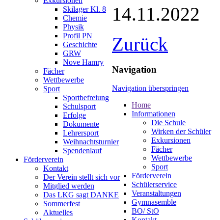
Exkursionen
14.11.2022
Skilager Kl. 8
Chemie
Physik
Profil PN
Zurück
Geschichte
GRW
Nove Hamry
Navigation
Fächer
Wettbewerbe
Navigation überspringen
Sport
Sportbefreiung
Home
Schulsport
Informationen
Erfolge
Die Schule
Dokumente
Wirken der Schüler
Lehrersport
Exkursionen
Weihnachtsturnier
Fächer
Spendenlauf
Wettbewerbe
Förderverein
Sport
Kontakt
Förderverein
Der Verein stellt sich vor
Schülerservice
Mitglied werden
Veranstaltungen
Das LKG sagt DANKE
Gymnasemble
Sommerfest
BO/ StO
Aktuelles
Kontakt