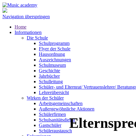
Navigation überspringen
Home
Informationen
Die Schule
Schulprogramm
Flyer der Schule
Hausordnung
Auszeichnungen
Schulmuseum
Geschichte
Jahrbücher
Schulleitung
Schüler- und Elternrat/ Vertrauenslehrer/ Beratung
Lehrerübersicht
Wirken der Schüler
Arbeitsgemeinschaften
Außergewöhnliche Aktionen
Schülerfirmen
Elternspre
Schulsanitätsdienst
Gastschüler
Schüleraustausch