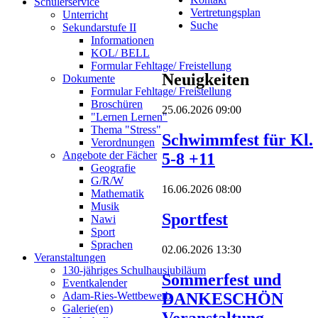
Schülerservice
Vertretungsplan
Unterricht
Suche
Sekundarstufe II
Informationen
KOL/ BELL
Formular Fehltage/ Freistellung
Neuigkeiten
Dokumente
Formular Fehltage/ Freistellung
Broschüren
25.06.2026 09:00
"Lernen Lernen"
Thema "Stress"
Schwimmfest für Kl.
Verordnungen
Angebote der Fächer
5-8 +11
Geografie
G/R/W
16.06.2026 08:00
Mathematik
Musik
Sportfest
Nawi
Sport
Sprachen
02.06.2026 13:30
Veranstaltungen
130-jähriges Schulhausjubiläum
Sommerfest und
Eventkalender
DANKESCHÖN
Adam-Ries-Wettbewerb
Galerie(en)
Veranstaltung