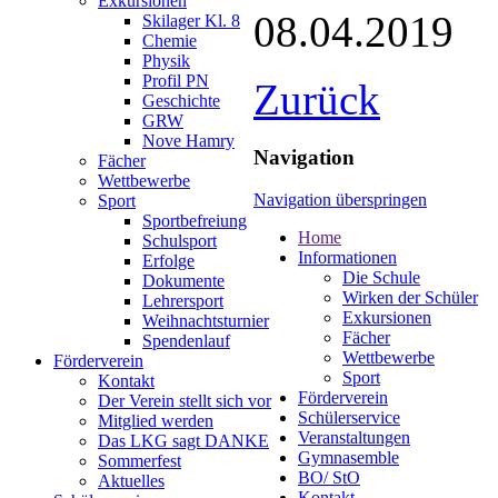
Exkursionen
08.04.2019
Skilager Kl. 8
Chemie
Physik
Profil PN
Zurück
Geschichte
GRW
Nove Hamry
Navigation
Fächer
Wettbewerbe
Navigation überspringen
Sport
Sportbefreiung
Home
Schulsport
Informationen
Erfolge
Die Schule
Dokumente
Wirken der Schüler
Lehrersport
Exkursionen
Weihnachtsturnier
Fächer
Spendenlauf
Wettbewerbe
Förderverein
Sport
Kontakt
Förderverein
Der Verein stellt sich vor
Schülerservice
Mitglied werden
Veranstaltungen
Das LKG sagt DANKE
Gymnasemble
Sommerfest
BO/ StO
Aktuelles
Kontakt