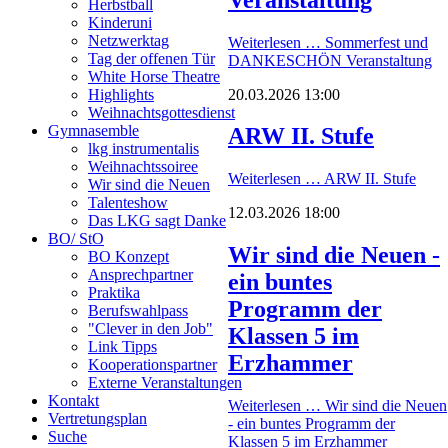
Herbstball
Kinderuni
Netzwerktag
Weiterlesen …
Sommerfest und
Tag der offenen Tür
DANKESCHÖN Veranstaltung
White Horse Theatre
20.03.2026 13:00
Highlights
Weihnachtsgottesdienst
Gymnasemble
ARW II. Stufe
lkg instrumentalis
Weihnachtssoiree
Weiterlesen …
ARW II. Stufe
Wir sind die Neuen
Talenteshow
12.03.2026 18:00
Das LKG sagt Danke
BO/ StO
Wir sind die Neuen -
BO Konzept
Ansprechpartner
ein buntes
Praktika
Programm der
Berufswahlpass
"Clever in den Job"
Klassen 5 im
Link Tipps
Erzhammer
Kooperationspartner
Externe Veranstaltungen
Kontakt
Weiterlesen …
Wir sind die Neuen
Vertretungsplan
- ein buntes Programm der
Suche
Klassen 5 im Erzhammer