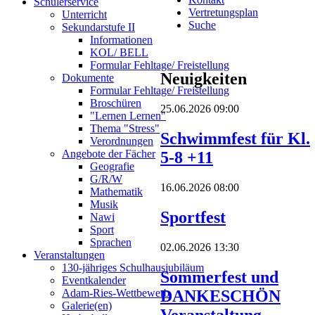
Schülerservice
Vertretungsplan
Unterricht
Suche
Sekundarstufe II
Informationen
KOL/ BELL
Formular Fehltage/ Freistellung
Neuigkeiten
Dokumente
Formular Fehltage/ Freistellung
Broschüren
25.06.2026 09:00
"Lernen Lernen"
Thema "Stress"
Schwimmfest für Kl.
Verordnungen
Angebote der Fächer
5-8 +11
Geografie
G/R/W
16.06.2026 08:00
Mathematik
Musik
Sportfest
Nawi
Sport
Sprachen
02.06.2026 13:30
Veranstaltungen
130-jähriges Schulhausjubiläum
Sommerfest und
Eventkalender
DANKESCHÖN
Adam-Ries-Wettbewerb
Galerie(en)
Veranstaltung