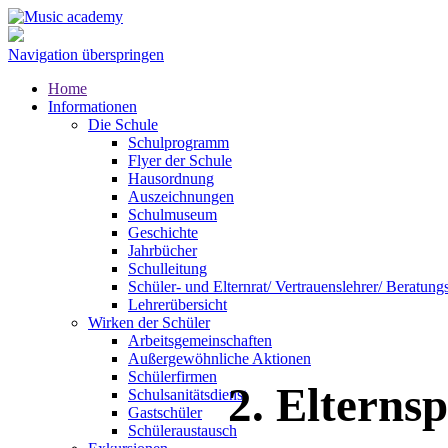
Navigation überspringen
Home
Informationen
Die Schule
Schulprogramm
Flyer der Schule
Hausordnung
Auszeichnungen
Schulmuseum
Geschichte
Jahrbücher
Schulleitung
Schüler- und Elternrat/ Vertrauenslehrer/ Beratung
Lehrerübersicht
Wirken der Schüler
Arbeitsgemeinschaften
Außergewöhnliche Aktionen
Schülerfirmen
2. Elterns
Schulsanitätsdienst
Gastschüler
Schüleraustausch