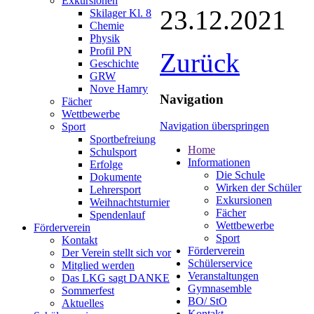
Exkursionen
23.12.2021
Skilager Kl. 8
Chemie
Physik
Profil PN
Zurück
Geschichte
GRW
Nove Hamry
Navigation
Fächer
Wettbewerbe
Navigation überspringen
Sport
Sportbefreiung
Home
Schulsport
Informationen
Erfolge
Die Schule
Dokumente
Wirken der Schüler
Lehrersport
Exkursionen
Weihnachtsturnier
Fächer
Spendenlauf
Wettbewerbe
Förderverein
Sport
Kontakt
Förderverein
Der Verein stellt sich vor
Schülerservice
Mitglied werden
Veranstaltungen
Das LKG sagt DANKE
Gymnasemble
Sommerfest
BO/ StO
Aktuelles
Kontakt