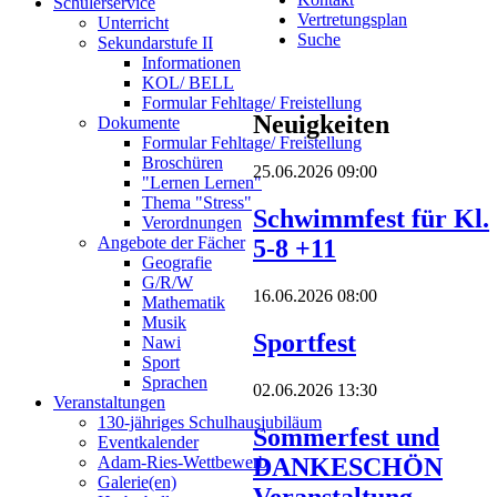
Schülerservice
Vertretungsplan
Unterricht
Suche
Sekundarstufe II
Informationen
KOL/ BELL
Formular Fehltage/ Freistellung
Neuigkeiten
Dokumente
Formular Fehltage/ Freistellung
Broschüren
25.06.2026 09:00
"Lernen Lernen"
Thema "Stress"
Schwimmfest für Kl.
Verordnungen
Angebote der Fächer
5-8 +11
Geografie
G/R/W
16.06.2026 08:00
Mathematik
Musik
Sportfest
Nawi
Sport
Sprachen
02.06.2026 13:30
Veranstaltungen
130-jähriges Schulhausjubiläum
Sommerfest und
Eventkalender
DANKESCHÖN
Adam-Ries-Wettbewerb
Galerie(en)
Veranstaltung