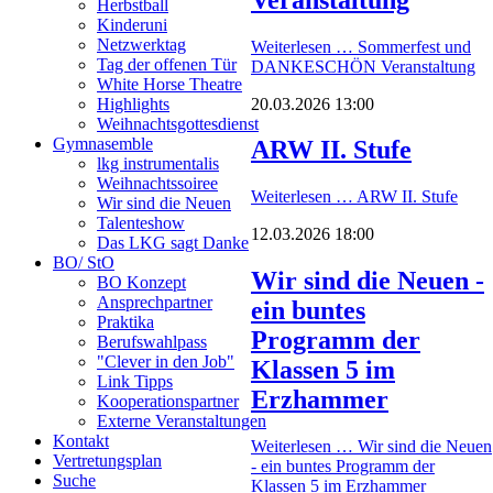
Herbstball
Kinderuni
Netzwerktag
Weiterlesen …
Sommerfest und
Tag der offenen Tür
DANKESCHÖN Veranstaltung
White Horse Theatre
20.03.2026 13:00
Highlights
Weihnachtsgottesdienst
Gymnasemble
ARW II. Stufe
lkg instrumentalis
Weihnachtssoiree
Weiterlesen …
ARW II. Stufe
Wir sind die Neuen
Talenteshow
12.03.2026 18:00
Das LKG sagt Danke
BO/ StO
Wir sind die Neuen -
BO Konzept
Ansprechpartner
ein buntes
Praktika
Programm der
Berufswahlpass
"Clever in den Job"
Klassen 5 im
Link Tipps
Erzhammer
Kooperationspartner
Externe Veranstaltungen
Kontakt
Weiterlesen …
Wir sind die Neuen
Vertretungsplan
- ein buntes Programm der
Suche
Klassen 5 im Erzhammer