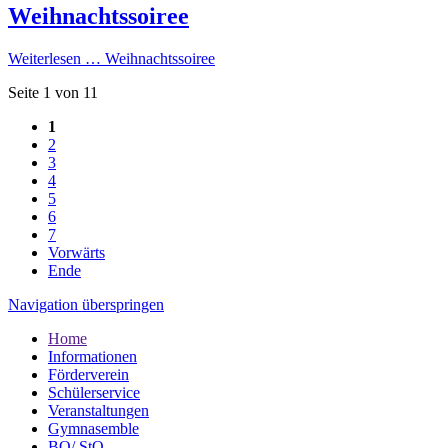
Weihnachtssoiree
Weiterlesen …
Weihnachtssoiree
Seite 1 von 11
1
2
3
4
5
6
7
Vorwärts
Ende
Navigation überspringen
Home
Informationen
Förderverein
Schülerservice
Veranstaltungen
Gymnasemble
BO/ StO